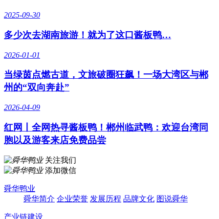
2025-09-30
多少次去湖南旅游！就为了这口酱板鸭…
2026-01-01
当绿茵点燃古道，文旅破圈狂飙！一场大湾区与郴
州的“双向奔赴”
2026-04-09
红网丨全网热寻酱板鸭！郴州临武鸭：欢迎台湾同
胞以及游客来店免费品尝
关注我们
添加微信
舜华鸭业
舜华简介
企业荣誉
发展历程
品牌文化
图说舜华
产业链建设