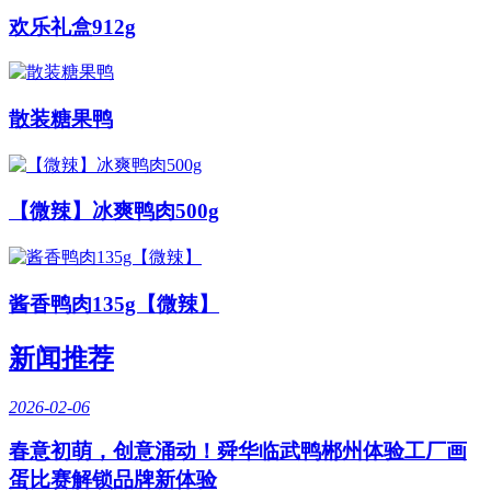
欢乐礼盒912g
散装糖果鸭
【微辣】冰爽鸭肉500g
酱香鸭肉135g【微辣】
新闻推荐
2026-02-06
春意初萌，创意涌动！舜华临武鸭郴州体验工厂画
蛋比赛解锁品牌新体验