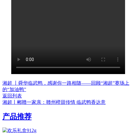
湘超 丨舜华临武鸭，感谢你一路相随——回顾“湘超”赛场上
的“加油鸭”
返回列表
湘超丨郴赣一家亲：赣州橙甜传情 临武鸭香达意
产品推荐