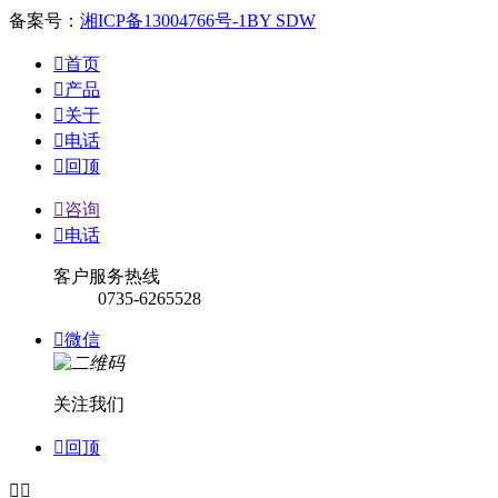
备案号：
湘ICP备13004766号-1
BY SDW

首页

产品

关于

电话

回顶

咨询

电话
客户服务热线
0735-6265528

微信
关注我们

回顶

