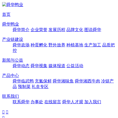
首页
舜华鸭业
舜华简介
企业荣誉
发展历程
品牌文化
图说舜华
产业链建设
舜华农场
种蛋孵化
野外放养
种植基地
生产加工
品质把
控
新闻与公益
舜华动态
舜华视集
媒体报道
公益活动
产品中心
舜华临武鸭
充氮保鲜
舜华湘味鱼
舜华湘西牛肉
冷链产
品
预制菜
礼盒专区
联系我们
联系舜华
办事处
在线留言
舜华人才观
加入我们


