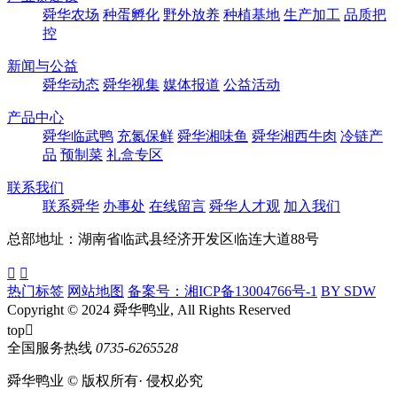
舜华农场
种蛋孵化
野外放养
种植基地
生产加工
品质把
控
新闻与公益
舜华动态
舜华视集
媒体报道
公益活动
产品中心
舜华临武鸭
充氮保鲜
舜华湘味鱼
舜华湘西牛肉
冷链产
品
预制菜
礼盒专区
联系我们
联系舜华
办事处
在线留言
舜华人才观
加入我们
总部地址：湖南省临武县经济开发区临连大道88号


热门标签
网站地图
备案号：湘ICP备13004766号-1
BY SDW
Copyright © 2024 舜华鸭业, All Rights Reserved
top

全国服务热线
0735-6265528
舜华鸭业 © 版权所有· 侵权必究