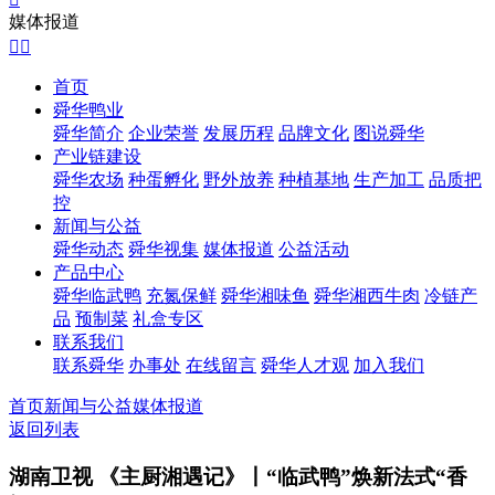
媒体报道


首页
舜华鸭业
舜华简介
企业荣誉
发展历程
品牌文化
图说舜华
产业链建设
舜华农场
种蛋孵化
野外放养
种植基地
生产加工
品质把
控
新闻与公益
舜华动态
舜华视集
媒体报道
公益活动
产品中心
舜华临武鸭
充氮保鲜
舜华湘味鱼
舜华湘西牛肉
冷链产
品
预制菜
礼盒专区
联系我们
联系舜华
办事处
在线留言
舜华人才观
加入我们
首页
新闻与公益
媒体报道
返回列表
湖南卫视 《主厨湘遇记》丨“临武鸭”焕新法式“香