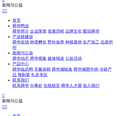
新闻与公益


首页
舜华鸭业
舜华简介
企业荣誉
发展历程
品牌文化
图说舜华
产业链建设
舜华农场
种蛋孵化
野外放养
种植基地
生产加工
品质把
控
新闻与公益
舜华动态
舜华视集
媒体报道
公益活动
产品中心
舜华临武鸭
充氮保鲜
舜华湘味鱼
舜华湘西牛肉
冷链产
品
预制菜
礼盒专区
联系我们
联系舜华
办事处
在线留言
舜华人才观
加入我们

新闻与公益

