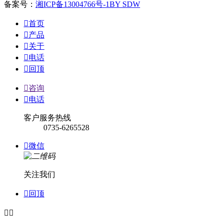
备案号：
湘ICP备13004766号-1
BY SDW

首页

产品

关于

电话

回顶

咨询

电话
客户服务热线
0735-6265528

微信
关注我们

回顶

