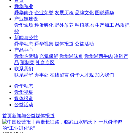
首页
舜华鸭业
舜华简介
企业荣誉
发展历程
品牌文化
图说舜华
产业链建设
舜华农场
种蛋孵化
野外放养
种植基地
生产加工
品质把
控
新闻与公益
舜华动态
舜华视集
媒体报道
公益活动
产品中心
舜华临武鸭
充氮保鲜
舜华湘味鱼
舜华湘西牛肉
冷链产
品
预制菜
礼盒专区
联系我们
联系舜华
办事处
在线留言
舜华人才观
加入我们
舜华动态
舜华视集
媒体报道
公益活动
首页
新闻与公益
媒体报道