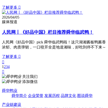
了解更多

2026/04/05
媒体报道
人民网丨《好品中国》栏目推荐舜华临武鸭！
人民网《好品中国》pick 舜华临武鸭啦！这只湖湘酱板鸭酱香
浓郁、肉质弹韧，一口咬开全是地道湘味，好吃到停不下来～
了解更多


1
2
3
4

关注我们
添加微信
舜华鸭业
舜华简介
企业荣誉
发展历程
品牌文化
图说舜华
产业链建设