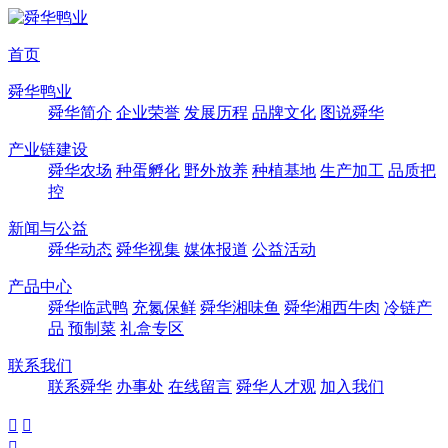
首页
舜华鸭业
舜华简介
企业荣誉
发展历程
品牌文化
图说舜华
产业链建设
舜华农场
种蛋孵化
野外放养
种植基地
生产加工
品质把
控
新闻与公益
舜华动态
舜华视集
媒体报道
公益活动
产品中心
舜华临武鸭
充氮保鲜
舜华湘味鱼
舜华湘西牛肉
冷链产
品
预制菜
礼盒专区
联系我们
联系舜华
办事处
在线留言
舜华人才观
加入我们


