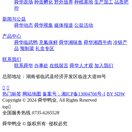
舜华农场
种蛋孵化
野外放养
种植基地
生产加工
品质把
控
新闻与公益
舜华动态
舜华视集
媒体报道
公益活动
产品中心
舜华临武鸭
充氮保鲜
舜华湘味鱼
舜华湘西牛肉
冷链产
品
预制菜
礼盒专区
联系我们
联系舜华
办事处
在线留言
舜华人才观
加入我们
总部地址：湖南省临武县经济开发区临连大道88号


热门标签
网站地图
备案号：湘ICP备13004766号-1
BY SDW
Copyright © 2024 舜华鸭业, All Rights Reserved
top

全国服务热线
0735-6265528
舜华鸭业 © 版权所有· 侵权必究