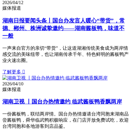
2026/04/12
媒体报道
湖南日报要闻头条丨国台办发言人暖心“带货”，常
德、郴州、株洲诚挚邀约——湖南酱板鸭，味道不
一般
一声来自官方的亲切“带货”，让这道湖湘传统美食成为两岸情
感交流的美味纽带，也让湖南传承千年、特色鲜明的酱板鸭产
业火速出圈。
了解更多

2026/04/10
媒体报道
湖南卫视 丨国台办热情邀约 临武酱板鸭香飘两岸
一份酱板鸭，联结两岸情。国台办热情邀请台湾同胞来湖南品
尝酱板鸭，舜华临武鸭积极响应，在门店开放免费试吃，欢迎
台湾同胞和各地游客到店品鉴。