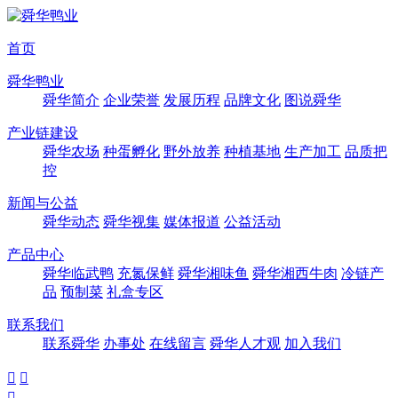
首页
舜华鸭业
舜华简介
企业荣誉
发展历程
品牌文化
图说舜华
产业链建设
舜华农场
种蛋孵化
野外放养
种植基地
生产加工
品质把
控
新闻与公益
舜华动态
舜华视集
媒体报道
公益活动
产品中心
舜华临武鸭
充氮保鲜
舜华湘味鱼
舜华湘西牛肉
冷链产
品
预制菜
礼盒专区
联系我们
联系舜华
办事处
在线留言
舜华人才观
加入我们


