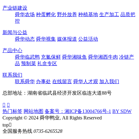
产业链建设
舜华农场
种蛋孵化
野外放养
种植基地
生产加工
品质把
控
新闻与公益
舜华动态
舜华视集
媒体报道
公益活动
产品中心
舜华临武鸭
充氮保鲜
舜华湘味鱼
舜华湘西牛肉
冷链产
品
预制菜
礼盒专区
联系我们
联系舜华
办事处
在线留言
舜华人才观
加入我们
总部地址：湖南省临武县经济开发区临连大道88号


热门标签
网站地图
备案号：湘ICP备13004766号-1
BY SDW
Copyright © 2024 舜华鸭业, All Rights Reserved
top

全国服务热线
0735-6265528