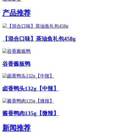
产品推荐
【混合口味】茶油鱼礼包458g
谷香酱板鸭
卤香鸭头132g【中辣】
酱香鸭肉135g【微辣】
新闻推荐