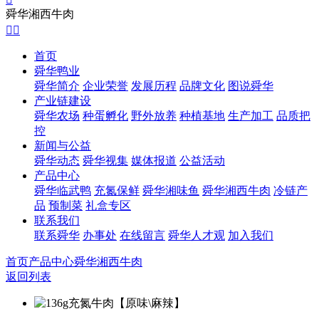
舜华湘西牛肉


首页
舜华鸭业
舜华简介
企业荣誉
发展历程
品牌文化
图说舜华
产业链建设
舜华农场
种蛋孵化
野外放养
种植基地
生产加工
品质把
控
新闻与公益
舜华动态
舜华视集
媒体报道
公益活动
产品中心
舜华临武鸭
充氮保鲜
舜华湘味鱼
舜华湘西牛肉
冷链产
品
预制菜
礼盒专区
联系我们
联系舜华
办事处
在线留言
舜华人才观
加入我们
首页
产品中心
舜华湘西牛肉
返回列表