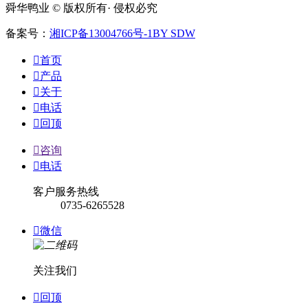
舜华鸭业 © 版权所有· 侵权必究
备案号：
湘ICP备13004766号-1
BY SDW

首页

产品

关于

电话

回顶

咨询

电话
客户服务热线
0735-6265528

微信
关注我们

回顶