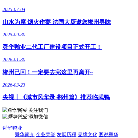
2025-07-04
山水为席 烟火作宴 法国大厨邀您郴州寻味
2025-09-30
舜华鸭业二代工厂建设项目正式开工！
2026-01-30
郴州已回！一定要去完这里再离开~
2026-03-23
央视丨《城市风华录·郴州篇》推荐临武鸭
关注我们
添加微信
舜华鸭业
舜华简介
企业荣誉
发展历程
品牌文化
图说舜华