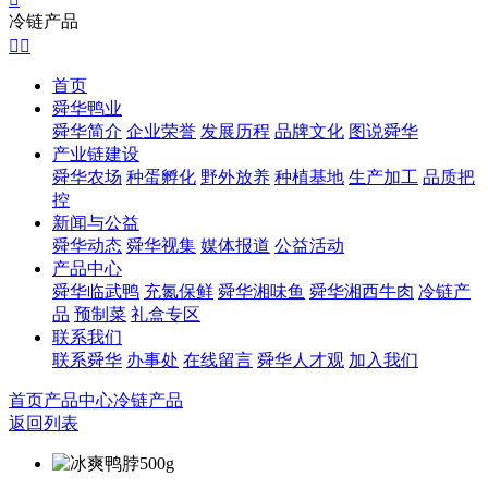
冷链产品


首页
舜华鸭业
舜华简介
企业荣誉
发展历程
品牌文化
图说舜华
产业链建设
舜华农场
种蛋孵化
野外放养
种植基地
生产加工
品质把
控
新闻与公益
舜华动态
舜华视集
媒体报道
公益活动
产品中心
舜华临武鸭
充氮保鲜
舜华湘味鱼
舜华湘西牛肉
冷链产
品
预制菜
礼盒专区
联系我们
联系舜华
办事处
在线留言
舜华人才观
加入我们
首页
产品中心
冷链产品
返回列表