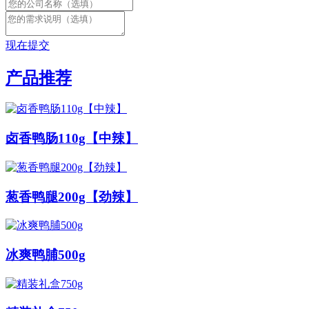
现在提交
产品推荐
卤香鸭肠110g【中辣】
葱香鸭腿200g【劲辣】
冰爽鸭脯500g