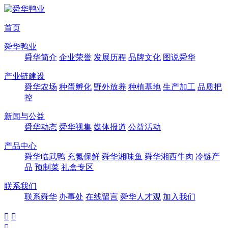
首页
舜华鸭业
舜华简介
企业荣誉
发展历程
品牌文化
图说舜华
产业链建设
舜华农场
种蛋孵化
野外放养
种植基地
生产加工
品质把
控
新闻与公益
舜华动态
舜华视集
媒体报道
公益活动
产品中心
舜华临武鸭
充氮保鲜
舜华湘味鱼
舜华湘西牛肉
冷链产
品
预制菜
礼盒专区
联系我们
联系舜华
办事处
在线留言
舜华人才观
加入我们


