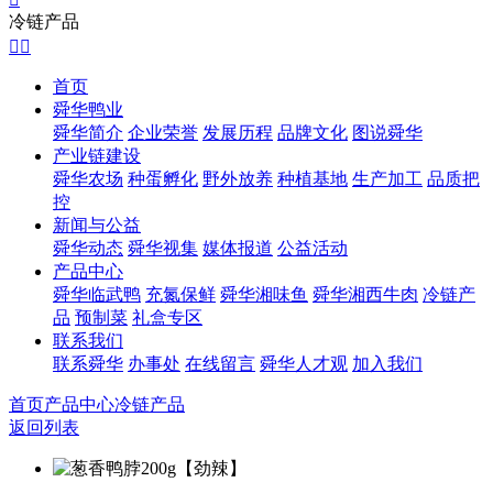
冷链产品


首页
舜华鸭业
舜华简介
企业荣誉
发展历程
品牌文化
图说舜华
产业链建设
舜华农场
种蛋孵化
野外放养
种植基地
生产加工
品质把
控
新闻与公益
舜华动态
舜华视集
媒体报道
公益活动
产品中心
舜华临武鸭
充氮保鲜
舜华湘味鱼
舜华湘西牛肉
冷链产
品
预制菜
礼盒专区
联系我们
联系舜华
办事处
在线留言
舜华人才观
加入我们
首页
产品中心
冷链产品
返回列表