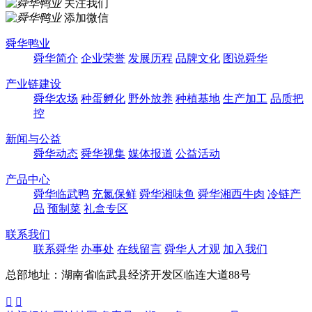
关注我们
添加微信
舜华鸭业
舜华简介
企业荣誉
发展历程
品牌文化
图说舜华
产业链建设
舜华农场
种蛋孵化
野外放养
种植基地
生产加工
品质把
控
新闻与公益
舜华动态
舜华视集
媒体报道
公益活动
产品中心
舜华临武鸭
充氮保鲜
舜华湘味鱼
舜华湘西牛肉
冷链产
品
预制菜
礼盒专区
联系我们
联系舜华
办事处
在线留言
舜华人才观
加入我们
总部地址：湖南省临武县经济开发区临连大道88号

