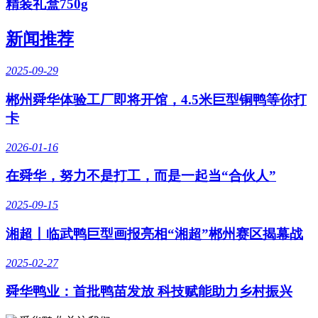
精装礼盒750g
新闻推荐
2025-09-29
郴州舜华体验工厂即将开馆，4.5米巨型铜鸭等你打
卡
2026-01-16
在舜华，努力不是打工，而是一起当“合伙人”
2025-09-15
湘超丨临武鸭巨型画报亮相“湘超”郴州赛区揭幕战
2025-02-27
舜华鸭业：首批鸭苗发放 科技赋能助力乡村振兴