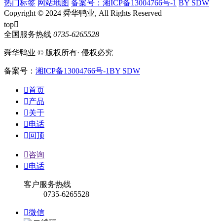
热门标签
网站地图
备案号：湘ICP备13004766号-1
BY SDW
Copyright © 2024 舜华鸭业, All Rights Reserved
top

全国服务热线
0735-6265528
舜华鸭业 © 版权所有· 侵权必究
备案号：
湘ICP备13004766号-1
BY SDW

首页

产品

关于

电话

回顶

咨询

电话
客户服务热线
0735-6265528

微信