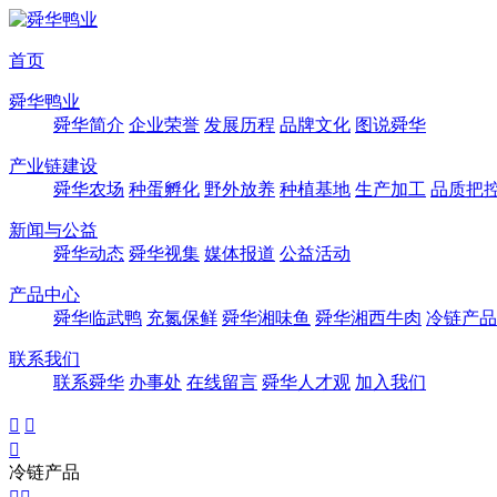
首页
舜华鸭业
舜华简介
企业荣誉
发展历程
品牌文化
图说舜华
产业链建设
舜华农场
种蛋孵化
野外放养
种植基地
生产加工
品质把
新闻与公益
舜华动态
舜华视集
媒体报道
公益活动
产品中心
舜华临武鸭
充氮保鲜
舜华湘味鱼
舜华湘西牛肉
冷链产品
联系我们
联系舜华
办事处
在线留言
舜华人才观
加入我们



冷链产品