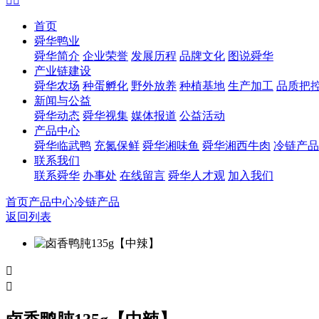


首页
舜华鸭业
舜华简介
企业荣誉
发展历程
品牌文化
图说舜华
产业链建设
舜华农场
种蛋孵化
野外放养
种植基地
生产加工
品质把
新闻与公益
舜华动态
舜华视集
媒体报道
公益活动
产品中心
舜华临武鸭
充氮保鲜
舜华湘味鱼
舜华湘西牛肉
冷链产品
联系我们
联系舜华
办事处
在线留言
舜华人才观
加入我们
首页
产品中心
冷链产品
返回列表

