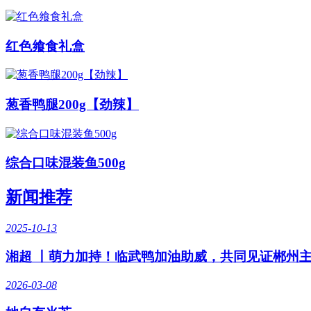
红色飨食礼盒
葱香鸭腿200g【劲辣】
综合口味混装鱼500g
新闻推荐
2025-10-13
湘超 丨萌力加持！临武鸭加油助威，共同见证郴州
2026-03-08