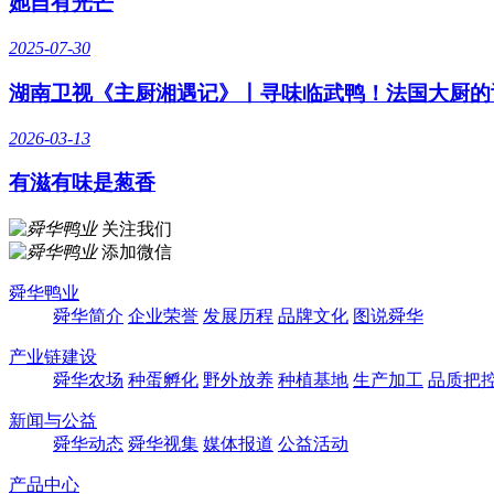
她自有光芒
2025-07-30
湖南卫视《主厨湘遇记》丨寻味临武鸭！法国大厨的
2026-03-13
有滋有味是葱香
关注我们
添加微信
舜华鸭业
舜华简介
企业荣誉
发展历程
品牌文化
图说舜华
产业链建设
舜华农场
种蛋孵化
野外放养
种植基地
生产加工
品质把
新闻与公益
舜华动态
舜华视集
媒体报道
公益活动
产品中心