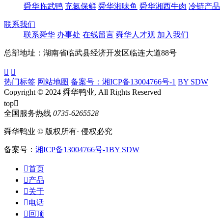
舜华临武鸭
充氮保鲜
舜华湘味鱼
舜华湘西牛肉
冷链产品
联系我们
联系舜华
办事处
在线留言
舜华人才观
加入我们
总部地址：湖南省临武县经济开发区临连大道88号


热门标签
网站地图
备案号：湘ICP备13004766号-1
BY SDW
Copyright © 2024 舜华鸭业, All Rights Reserved
top

全国服务热线
0735-6265528
舜华鸭业 © 版权所有· 侵权必究
备案号：
湘ICP备13004766号-1
BY SDW

首页

产品

关于

电话

回顶