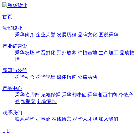
首页
舜华鸭业
舜华简介
企业荣誉
发展历程
品牌文化
图说舜华
产业链建设
舜华农场
种蛋孵化
野外放养
种植基地
生产加工
品质把
控
新闻与公益
舜华动态
舜华视集
媒体报道
公益活动
产品中心
舜华临武鸭
充氮保鲜
舜华湘味鱼
舜华湘西牛肉
冷链产
品
预制菜
礼盒专区
联系我们
联系舜华
办事处
在线留言
舜华人才观
加入我们


