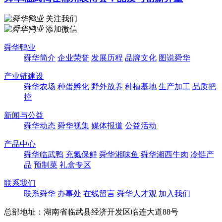
关注我们
添加微信
舜华鸭业
舜华简介
企业荣誉
发展历程
品牌文化
图说舜华
产业链建设
舜华农场
种蛋孵化
野外放养
种植基地
生产加工
品质把
控
新闻与公益
舜华动态
舜华视集
媒体报道
公益活动
产品中心
舜华临武鸭
充氮保鲜
舜华湘味鱼
舜华湘西牛肉
冷链产
品
预制菜
礼盒专区
联系我们
联系舜华
办事处
在线留言
舜华人才观
加入我们
总部地址：湖南省临武县经济开发区临连大道88号