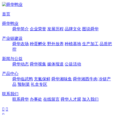
首页
舜华鸭业
舜华简介
企业荣誉
发展历程
品牌文化
图说舜华
产业链建设
舜华农场
种蛋孵化
野外放养
种植基地
生产加工
品质把
控
新闻与公益
舜华动态
舜华视集
媒体报道
公益活动
产品中心
舜华临武鸭
充氮保鲜
舜华湘味鱼
舜华湘西牛肉
冷链产
品
预制菜
礼盒专区
联系我们
联系舜华
办事处
在线留言
舜华人才观
加入我们


