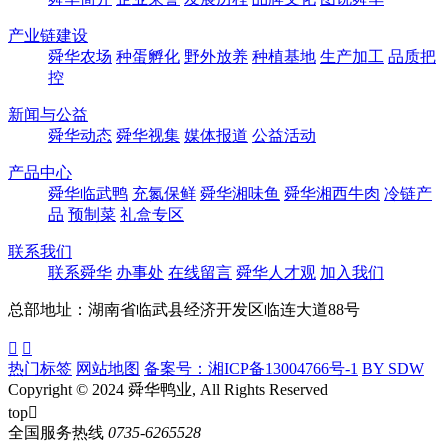
产业链建设
舜华农场
种蛋孵化
野外放养
种植基地
生产加工
品质把
控
新闻与公益
舜华动态
舜华视集
媒体报道
公益活动
产品中心
舜华临武鸭
充氮保鲜
舜华湘味鱼
舜华湘西牛肉
冷链产
品
预制菜
礼盒专区
联系我们
联系舜华
办事处
在线留言
舜华人才观
加入我们
总部地址：湖南省临武县经济开发区临连大道88号


热门标签
网站地图
备案号：湘ICP备13004766号-1
BY SDW
Copyright © 2024 舜华鸭业, All Rights Reserved
top

全国服务热线
0735-6265528