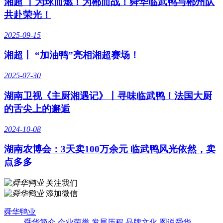
湘超 丨为球而燃！为郴而战！舜华临武鸭与郴州队
共赴荣光！
2025-09-15
湘超丨 “加油鸭”亮相湘超赛场！
2025-07-30
湖南卫视《主厨湘遇记》丨寻味临武鸭！法国大厨
的舌尖上的邂逅
2024-10-08
湖南农博会：3天卖100万余元 临武鸭风光依然，卖
点多多
关注我们
添加微信
舜华鸭业
舜华简介
企业荣誉
发展历程
品牌文化
图说舜华