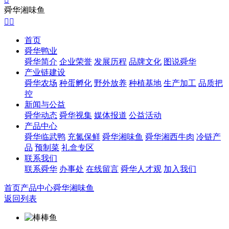
舜华湘味鱼


首页
舜华鸭业
舜华简介
企业荣誉
发展历程
品牌文化
图说舜华
产业链建设
舜华农场
种蛋孵化
野外放养
种植基地
生产加工
品质把
控
新闻与公益
舜华动态
舜华视集
媒体报道
公益活动
产品中心
舜华临武鸭
充氮保鲜
舜华湘味鱼
舜华湘西牛肉
冷链产
品
预制菜
礼盒专区
联系我们
联系舜华
办事处
在线留言
舜华人才观
加入我们
首页
产品中心
舜华湘味鱼
返回列表