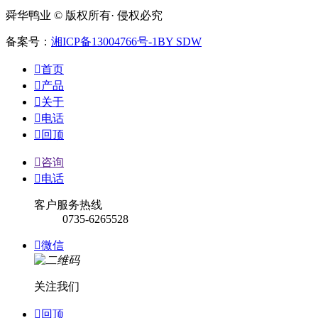
舜华鸭业 © 版权所有· 侵权必究
备案号：
湘ICP备13004766号-1
BY SDW

首页

产品

关于

电话

回顶

咨询

电话
客户服务热线
0735-6265528

微信
关注我们

回顶