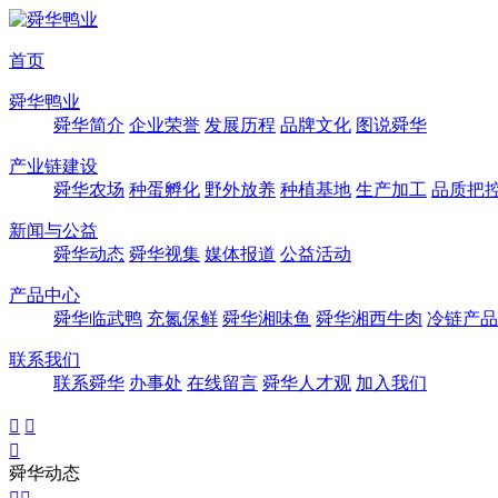
首页
舜华鸭业
舜华简介
企业荣誉
发展历程
品牌文化
图说舜华
产业链建设
舜华农场
种蛋孵化
野外放养
种植基地
生产加工
品质把
新闻与公益
舜华动态
舜华视集
媒体报道
公益活动
产品中心
舜华临武鸭
充氮保鲜
舜华湘味鱼
舜华湘西牛肉
冷链产品
联系我们
联系舜华
办事处
在线留言
舜华人才观
加入我们



舜华动态