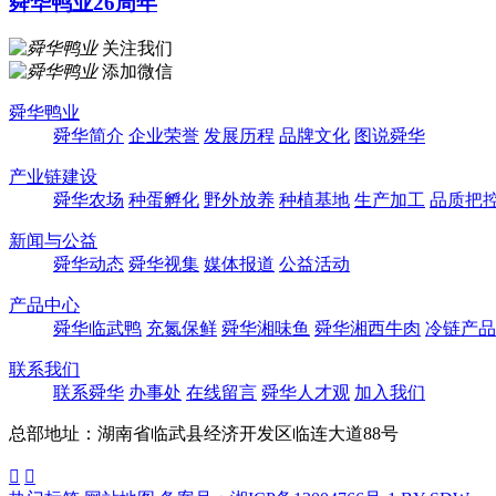
舜华鸭业26周年
关注我们
添加微信
舜华鸭业
舜华简介
企业荣誉
发展历程
品牌文化
图说舜华
产业链建设
舜华农场
种蛋孵化
野外放养
种植基地
生产加工
品质把
新闻与公益
舜华动态
舜华视集
媒体报道
公益活动
产品中心
舜华临武鸭
充氮保鲜
舜华湘味鱼
舜华湘西牛肉
冷链产品
联系我们
联系舜华
办事处
在线留言
舜华人才观
加入我们
总部地址：湖南省临武县经济开发区临连大道88号

