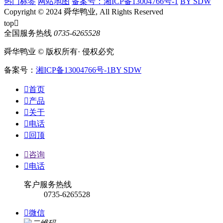
热门标签
网站地图
备案号：湘ICP备13004766号-1
BY SDW
Copyright © 2024 舜华鸭业, All Rights Reserved
top

全国服务热线
0735-6265528
舜华鸭业 © 版权所有· 侵权必究
备案号：
湘ICP备13004766号-1
BY SDW

首页

产品

关于

电话

回顶

咨询

电话
客户服务热线
0735-6265528

微信