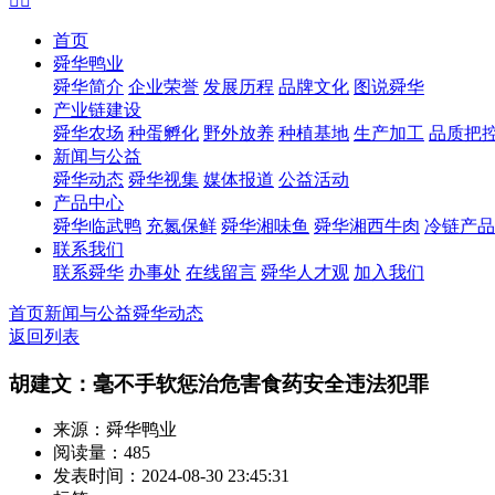


首页
舜华鸭业
舜华简介
企业荣誉
发展历程
品牌文化
图说舜华
产业链建设
舜华农场
种蛋孵化
野外放养
种植基地
生产加工
品质把
新闻与公益
舜华动态
舜华视集
媒体报道
公益活动
产品中心
舜华临武鸭
充氮保鲜
舜华湘味鱼
舜华湘西牛肉
冷链产品
联系我们
联系舜华
办事处
在线留言
舜华人才观
加入我们
首页
新闻与公益
舜华动态
返回列表
胡建文：毫不手软惩治危害食药安全违法犯罪
来源：舜华鸭业
阅读量：485
发表时间：2024-08-30 23:45:31