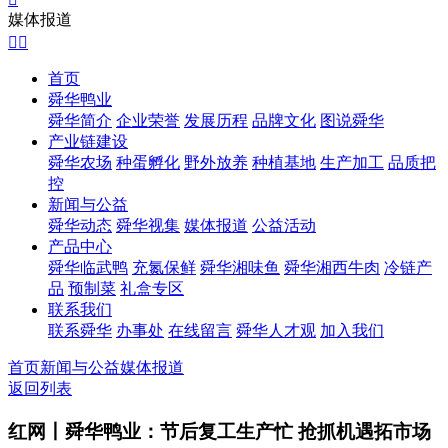
媒体报道


首页
舜华鸭业
舜华简介
企业荣誉
发展历程
品牌文化
图说舜华
产业链建设
舜华农场
种蛋孵化
野外放养
种植基地
生产加工
品质把
控
新闻与公益
舜华动态
舜华视集
媒体报道
公益活动
产品中心
舜华临武鸭
充氮保鲜
舜华湘味鱼
舜华湘西牛肉
冷链产
品
预制菜
礼盒专区
联系我们
联系舜华
办事处
在线留言
舜华人才观
加入我们
首页
新闻与公益
媒体报道
返回列表
红网丨舜华鸭业：节后复工生产忙 抢抓机遇拓市场