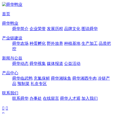
首页
舜华鸭业
舜华简介
企业荣誉
发展历程
品牌文化
图说舜华
产业链建设
舜华农场
种蛋孵化
野外放养
种植基地
生产加工
品质把
控
新闻与公益
舜华动态
舜华视集
媒体报道
公益活动
产品中心
舜华临武鸭
充氮保鲜
舜华湘味鱼
舜华湘西牛肉
冷链产
品
预制菜
礼盒专区
联系我们
联系舜华
办事处
在线留言
舜华人才观
加入我们


