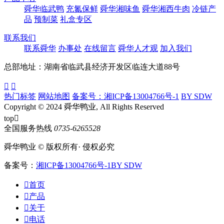
舜华临武鸭
充氮保鲜
舜华湘味鱼
舜华湘西牛肉
冷链产
品
预制菜
礼盒专区
联系我们
联系舜华
办事处
在线留言
舜华人才观
加入我们
总部地址：湖南省临武县经济开发区临连大道88号


热门标签
网站地图
备案号：湘ICP备13004766号-1
BY SDW
Copyright © 2024 舜华鸭业, All Rights Reserved
top

全国服务热线
0735-6265528
舜华鸭业 © 版权所有· 侵权必究
备案号：
湘ICP备13004766号-1
BY SDW

首页

产品

关于

电话