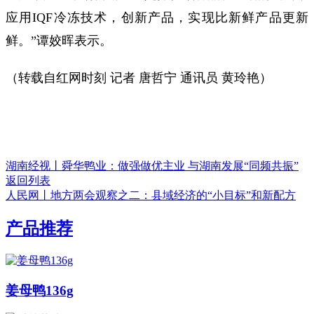
应用IQF冷冻技术，创新产品，实现比新鲜产品更新
鲜。”谭姣晖表示。
（转载自红网时刻 记者 唐哲宁 通讯员 黄玲艳）
湖南经视丨舜华鸭业：做强做优主业 与湖南发展“同频共振”
返回列表
人民网丨地方两会观察之二：县域经济的“小目标”和新配方
产品推荐
姜母鸭136g