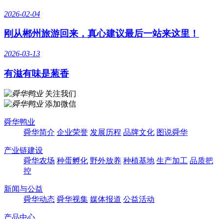
2026-02-04
​刚从郴州旅游回来，真心建议最后一站来这里！
2026-03-13
有滋有味是葱香
关注我们
添加微信
舜华鸭业
舜华简介
企业荣誉
发展历程
品牌文化
图说舜华
产业链建设
舜华农场
种蛋孵化
野外放养
种植基地
生产加工
品质把
控
新闻与公益
舜华动态
舜华视集
媒体报道
公益活动
产品中心