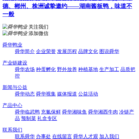
德、郴州、株洲诚挚邀约——湖南酱板鸭，味道不
一般
关注我们
添加微信
舜华鸭业
舜华简介
企业荣誉
发展历程
品牌文化
图说舜华
产业链建设
舜华农场
种蛋孵化
野外放养
种植基地
生产加工
品质把
控
新闻与公益
舜华动态
舜华视集
媒体报道
公益活动
产品中心
舜华临武鸭
充氮保鲜
舜华湘味鱼
舜华湘西牛肉
冷链产
品
预制菜
礼盒专区
联系我们
联系舜华
办事处
在线留言
舜华人才观
加入我们