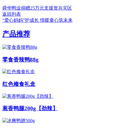
舜华鸭业捐赠25万元支援资兴灾区
返回列表
“爱心妈妈”护成长 情暖童心筑未来
产品推荐
零食香辣鸭88g
红色飨食礼盒
葱香鸭腿200g【劲辣】