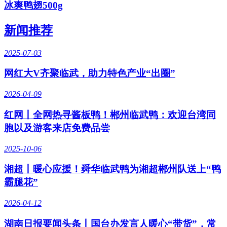
冰爽鸭翅500g
新闻推荐
2025-07-03
网红大V齐聚临武，助力特色产业“出圈”
2026-04-09
红网丨全网热寻酱板鸭！郴州临武鸭：欢迎台湾同
胞以及游客来店免费品尝
2025-10-06
湘超丨暖心应援！舜华临武鸭为湘超郴州队送上“鸭
霸腿花”
2026-04-12
湖南日报要闻头条丨国台办发言人暖心“带货”，常