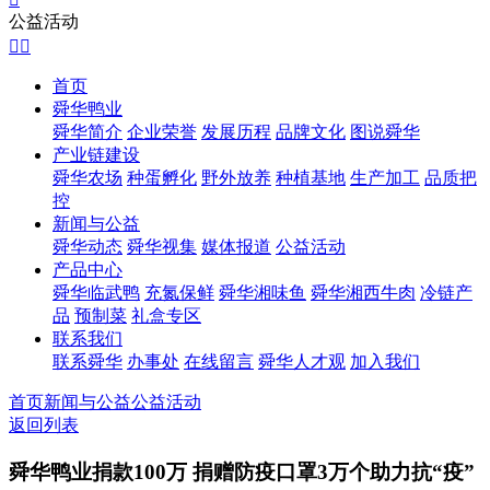
公益活动


首页
舜华鸭业
舜华简介
企业荣誉
发展历程
品牌文化
图说舜华
产业链建设
舜华农场
种蛋孵化
野外放养
种植基地
生产加工
品质把
控
新闻与公益
舜华动态
舜华视集
媒体报道
公益活动
产品中心
舜华临武鸭
充氮保鲜
舜华湘味鱼
舜华湘西牛肉
冷链产
品
预制菜
礼盒专区
联系我们
联系舜华
办事处
在线留言
舜华人才观
加入我们
首页
新闻与公益
公益活动
返回列表
舜华鸭业捐款100万 捐赠防疫口罩3万个助力抗“疫”