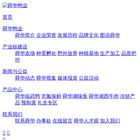
首页
舜华鸭业
舜华简介
企业荣誉
发展历程
品牌文化
图说舜华
产业链建设
舜华农场
种蛋孵化
野外放养
种植基地
生产加工
品质把
控
新闻与公益
舜华动态
舜华视集
媒体报道
公益活动
产品中心
舜华临武鸭
充氮保鲜
舜华湘味鱼
舜华湘西牛肉
冷链产
品
预制菜
礼盒专区
联系我们
联系舜华
办事处
在线留言
舜华人才观
加入我们


